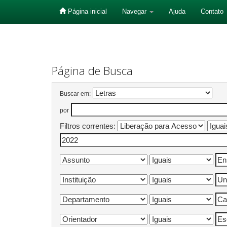
Página inicial
Navegar
Ajuda
Contato
Skip
navigation
Página de Busca
Buscar em:
por
Filtros correntes: