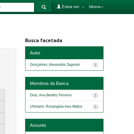
Entrar em:
Idioma
Busca facetada
Autor
Gonçalves, Alexandre Zagonel
1
Membros da Banca
Dias, Ana Beatriz Ferreira
1
Uhmann, Rosangela Ines Matos
1
Assunto