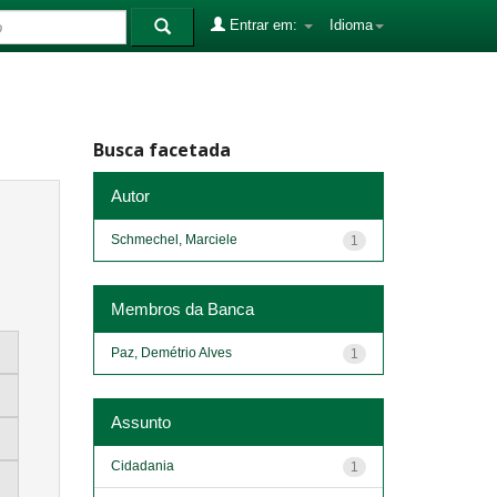
Entrar em:
Idioma
Busca facetada
Autor
Schmechel, Marciele
1
Membros da Banca
Paz, Demétrio Alves
1
Assunto
Cidadania
1