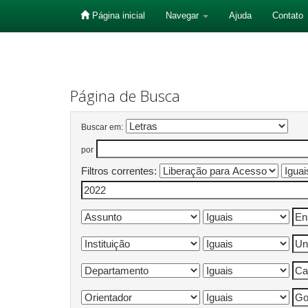
Página inicial
Navegar
Ajuda
Contato
Skip
navigation
Página de Busca
Buscar em:
por
Filtros correntes: