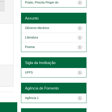
Prado, Priscila Finger do
1
Assunto
Gêneros literários
1
Literatura
1
Poema
1
Sigla da Instituição
UFFS
1
Agência de Fomento
Agência 1
1