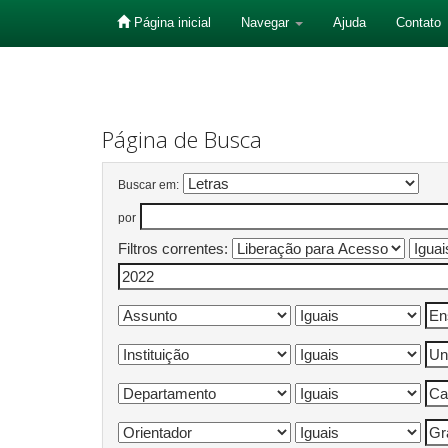
Página inicial
Navegar
Ajuda
Contato
Skip
navigation
Página de Busca
Buscar em:
por
Filtros correntes: