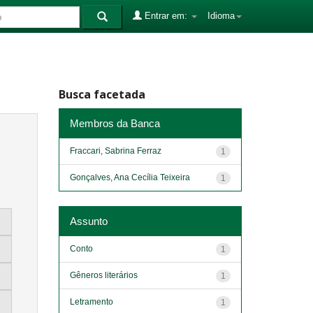
Entrar em:
Idioma
Busca facetada
Membros da Banca
Fraccari, Sabrina Ferraz
1
Gonçalves, Ana Cecília Teixeira
1
Assunto
Conto
1
Gêneros literários
1
Letramento
1