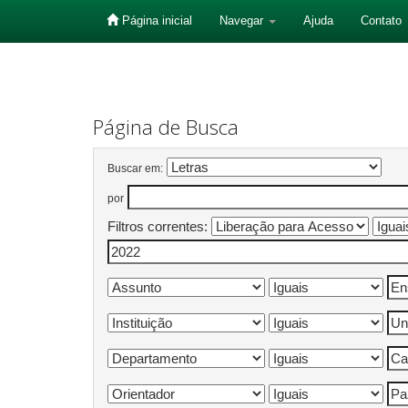
Página inicial
Navegar
Ajuda
Contato
Skip
navigation
Página de Busca
Buscar em:
por
Filtros correntes: