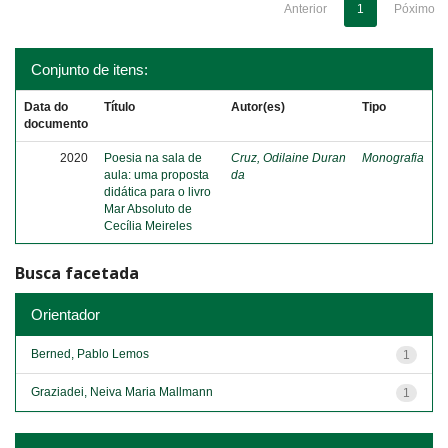
Anterior
1
Póximo
Conjunto de itens:
Data do
Título
Autor(es)
Tipo
documento
2020
Poesia na sala de
Cruz, Odilaine Duran
Monografia
aula: uma proposta
da
didática para o livro
Mar Absoluto de
Cecília Meireles
Busca facetada
Orientador
Berned, Pablo Lemos
1
Graziadei, Neiva Maria Mallmann
1