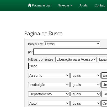
Página inicial
Navegar
Ajuda
Contato
Skip
navigation
Página de Busca
Buscar em:
por
Filtros correntes: