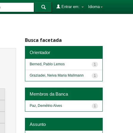
Entrar em:
Idioma
Busca facetada
Orientador
Berned, Pablo Lemos
1
Graziadei, Neiva Maria Mallmann
1
Membros da Banca
Paz, Demétrio Alves
1
Assunto