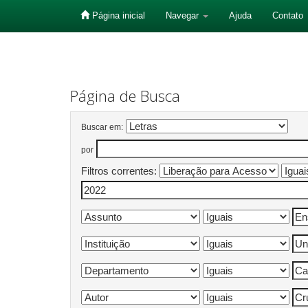
Página inicial
Navegar
Ajuda
Contato
Skip
navigation
Página de Busca
Buscar em:
por
Filtros correntes: