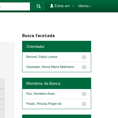
Entrar em:
Idioma
Busca facetada
Orientador
Berned, Pablo Lemos
1
Graziadei, Neiva Maria Mallmann
1
Membros da Banca
Paz, Demétrio Alves
1
Prado, Priscila Finger do
1