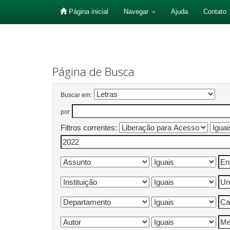
Página inicial
Navegar
Ajuda
Contato
Skip
navigation
Página de Busca
Buscar em:
por
Filtros correntes: