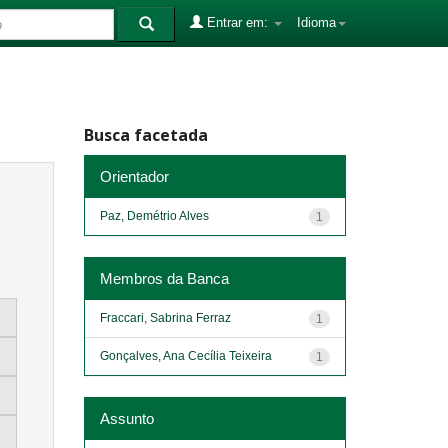
Entrar em:
Idioma
Busca facetada
Orientador
Paz, Demétrio Alves
1
Membros da Banca
Fraccari, Sabrina Ferraz
1
Gonçalves, Ana Cecília Teixeira
1
Assunto