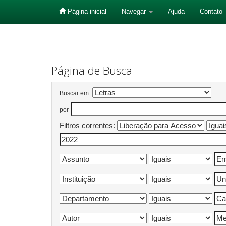
Página inicial
Navegar
Ajuda
Contato
Skip
navigation
Página de Busca
Buscar em:
por
Filtros correntes: