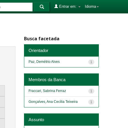
Entrar em:
Idioma
Busca facetada
Orientador
Paz, Demétrio Alves
1
Membros da Banca
Fraccari, Sabrina Ferraz
1
Gonçalves, Ana Cecília Teixeira
1
Assunto