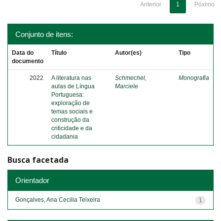
Anterior
1
Póximo
Conjunto de itens:
Data do
Título
Autor(es)
Tipo
documento
2022
A literatura nas
Schmechel,
Monografia
aulas de Língua
Marciele
Portuguesa:
exploração de
temas sociais e
construção da
criticidade e da
cidadania
Busca facetada
Orientador
Gonçalves, Ana Cecilia Teixeira
1