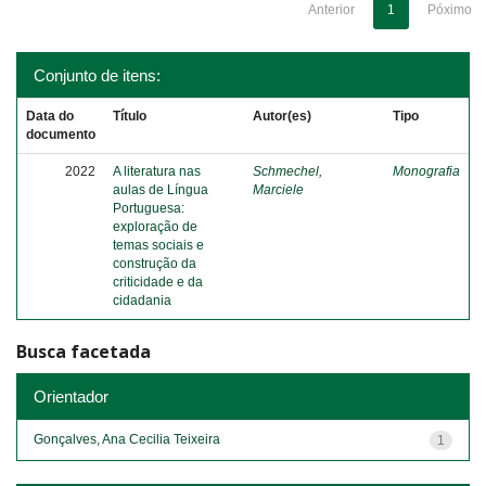
Anterior
1
Póximo
Conjunto de itens:
Data do
Título
Autor(es)
Tipo
documento
2022
A literatura nas
Schmechel,
Monografia
aulas de Língua
Marciele
Portuguesa:
exploração de
temas sociais e
construção da
criticidade e da
cidadania
Busca facetada
Orientador
Gonçalves, Ana Cecilia Teixeira
1