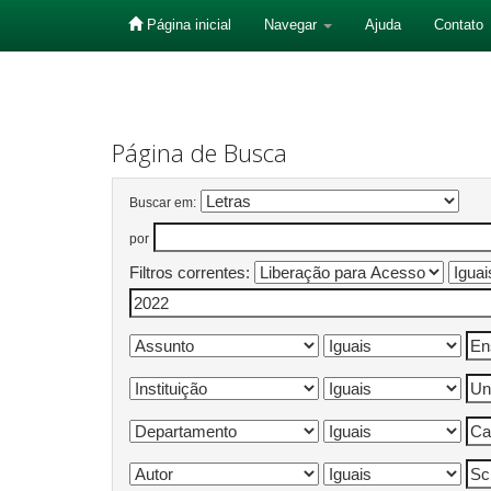
Página inicial
Navegar
Ajuda
Contato
Skip
navigation
Página de Busca
Buscar em:
por
Filtros correntes: