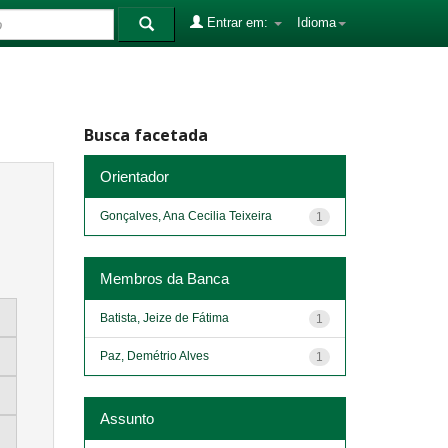
Entrar em:
Idioma
Busca facetada
Orientador
Gonçalves, Ana Cecilia Teixeira
1
Membros da Banca
Batista, Jeize de Fátima
1
Paz, Demétrio Alves
1
Assunto