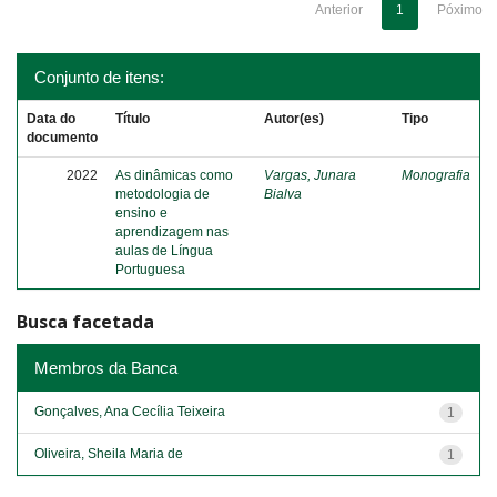
Anterior
1
Póximo
Conjunto de itens:
Data do
Título
Autor(es)
Tipo
documento
2022
As dinâmicas como
Vargas, Junara
Monografia
metodologia de
Bialva
ensino e
aprendizagem nas
aulas de Língua
Portuguesa
Busca facetada
Membros da Banca
Gonçalves, Ana Cecília Teixeira
1
Oliveira, Sheila Maria de
1