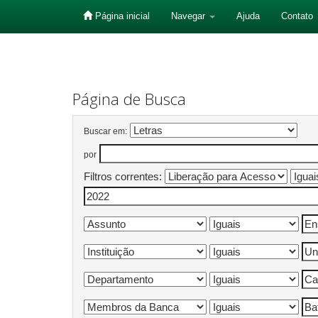
Página inicial
Navegar
Ajuda
Contato
Skip
navigation
Página de Busca
Buscar em:
por
Filtros correntes: