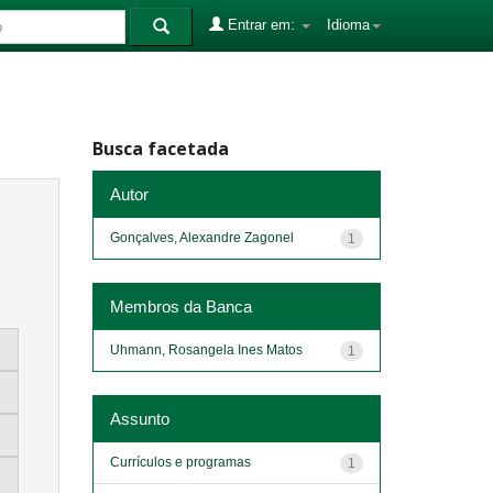
Entrar em:
Idioma
Busca facetada
Autor
Gonçalves, Alexandre Zagonel
1
Membros da Banca
Uhmann, Rosangela Ines Matos
1
Assunto
Currículos e programas
1