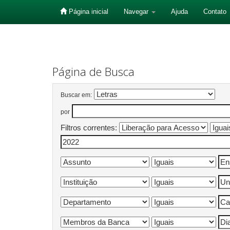
Página inicial
Navegar
Ajuda
Contato
Skip
navigation
Página de Busca
Buscar em:
por
Filtros correntes: