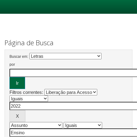
Skip
navigation
Página de Busca
Buscar em:
por
Filtros correntes: