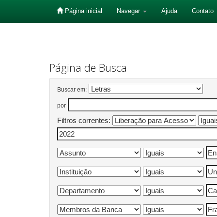
Página inicial
Navegar
Ajuda
Contato
Skip
navigation
Página de Busca
Buscar em:
por
Filtros correntes: