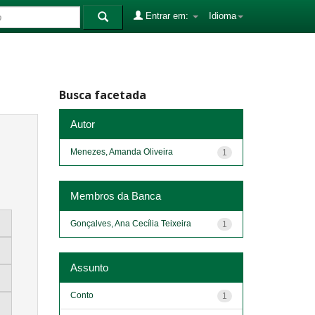
Entrar em:
Idioma
Busca facetada
Autor
Menezes, Amanda Oliveira
1
Membros da Banca
Gonçalves, Ana Cecília Teixeira
1
Assunto
Conto
1