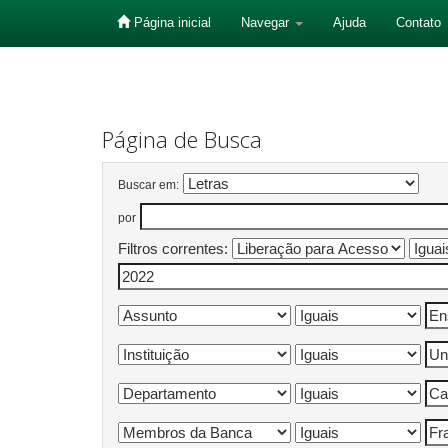
Página inicial
Navegar
Ajuda
Contato
Skip
navigation
Página de Busca
Buscar em:
por
Filtros correntes: