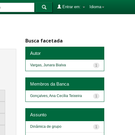
Entrar em:
Idioma
Busca facetada
Autor
Vargas, Junara Bialva
1
Membros da Banca
Gonçalves, Ana Cecília Teixeira
1
Assunto
Dinâmica de grupo
1