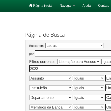
Página inicial
Navegar
Ajuda
Contato
Skip
navigation
Página de Busca
Buscar em:
por
Filtros correntes: