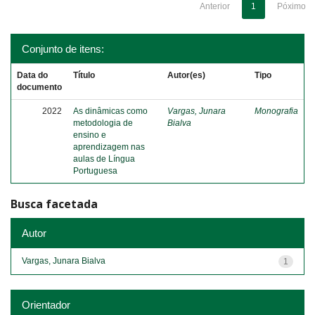
Anterior
1
Póximo
Conjunto de itens:
Data do
Título
Autor(es)
Tipo
documento
2022
As dinâmicas como
Vargas, Junara
Monografia
metodologia de
Bialva
ensino e
aprendizagem nas
aulas de Língua
Portuguesa
Busca facetada
Autor
Vargas, Junara Bialva
1
Orientador