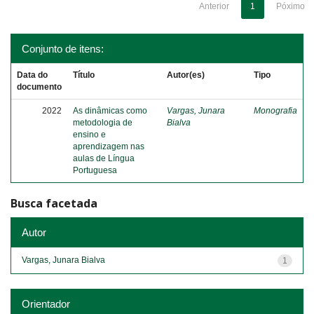
Anterior
1
Póximo
Conjunto de itens:
Data do
Título
Autor(es)
Tipo
documento
2022
As dinâmicas como
Vargas, Junara
Monografia
metodologia de
Bialva
ensino e
aprendizagem nas
aulas de Língua
Portuguesa
Busca facetada
Autor
Vargas, Junara Bialva
1
Orientador