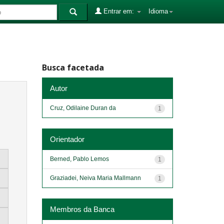
Entrar em:
Idioma
Busca facetada
Autor
Cruz, Odilaine Duran da
1
Orientador
Berned, Pablo Lemos
1
Graziadei, Neiva Maria Mallmann
1
Membros da Banca