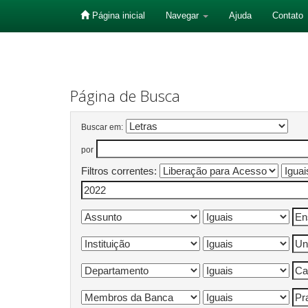
Página inicial
Navegar
Ajuda
Contato
Skip
navigation
Página de Busca
Buscar em:
por
Filtros correntes: