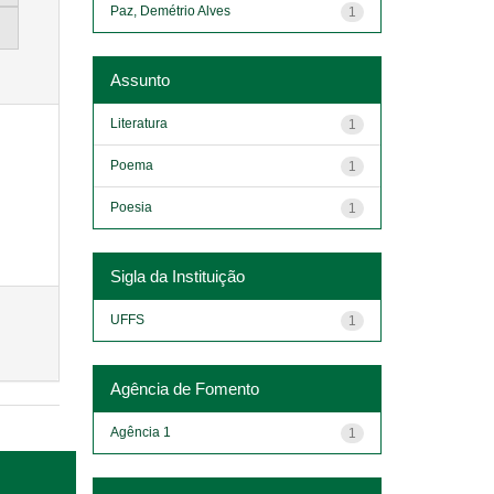
Paz, Demétrio Alves
1
Assunto
Literatura
1
Poema
1
Poesia
1
Sigla da Instituição
UFFS
1
Agência de Fomento
Agência 1
1