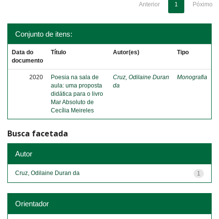
Anterior
1
Póximo
Conjunto de itens:
Data do
Título
Autor(es)
Tipo
documento
2020
Poesia na sala de
Cruz, Odilaine Duran
Monografia
aula: uma proposta
da
didática para o livro
Mar Absoluto de
Cecília Meireles
Busca facetada
Autor
Cruz, Odilaine Duran da
1
Orientador