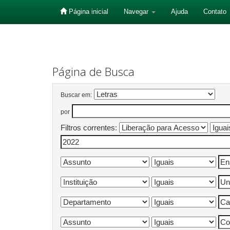
Página inicial
Navegar
Ajuda
Contato
Skip
navigation
Página de Busca
Buscar em:
por
Filtros correntes: