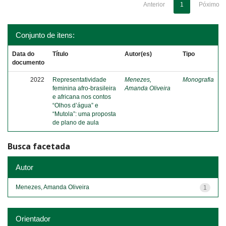
Anterior
1
Póximo
Conjunto de itens:
Data do
Título
Autor(es)
Tipo
documento
2022
Representatividade
Menezes,
Monografia
feminina afro-brasileira
Amanda Oliveira
e africana nos contos
“Olhos d’água” e
“Mutola”: uma proposta
de plano de aula
Busca facetada
Autor
Menezes, Amanda Oliveira
1
Orientador