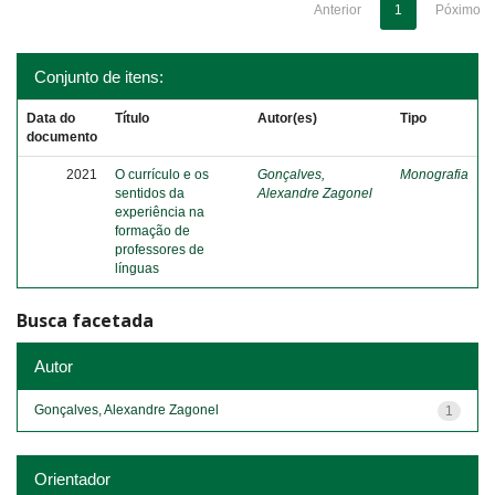
Anterior
1
Póximo
Conjunto de itens:
Data do
Título
Autor(es)
Tipo
documento
2021
O currículo e os
Gonçalves,
Monografia
sentidos da
Alexandre Zagonel
experiência na
formação de
professores de
línguas
Busca facetada
Autor
Gonçalves, Alexandre Zagonel
1
Orientador