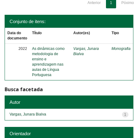
Anterior
1
Póximo
Conjunto de itens:
Data do
Título
Autor(es)
Tipo
documento
2022
As dinâmicas como
Vargas, Junara
Monografia
metodologia de
Bialva
ensino e
aprendizagem nas
aulas de Língua
Portuguesa
Busca facetada
Autor
Vargas, Junara Bialva
1
Orientador