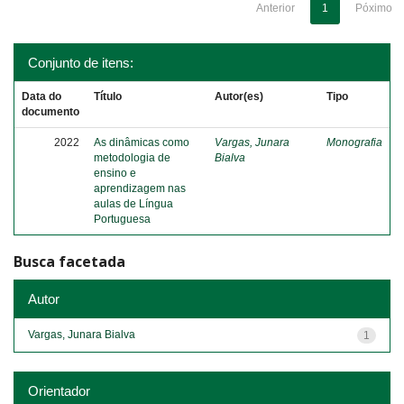
Anterior
1
Póximo
Conjunto de itens:
Data do
Título
Autor(es)
Tipo
documento
2022
As dinâmicas como
Vargas, Junara
Monografia
metodologia de
Bialva
ensino e
aprendizagem nas
aulas de Língua
Portuguesa
Busca facetada
Autor
Vargas, Junara Bialva
1
Orientador