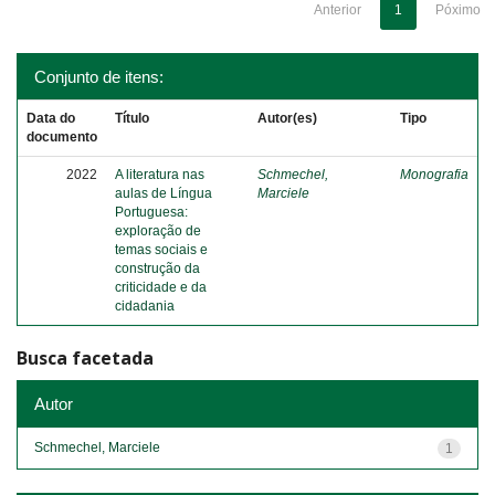
Anterior
1
Póximo
Conjunto de itens:
Data do
Título
Autor(es)
Tipo
documento
2022
A literatura nas
Schmechel,
Monografia
aulas de Língua
Marciele
Portuguesa:
exploração de
temas sociais e
construção da
criticidade e da
cidadania
Busca facetada
Autor
Schmechel, Marciele
1