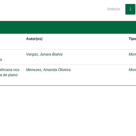
Anterior
1
Autor(es)
Tip
Vargas, Junara Bialva
Mon
sa
africana nos
Menezes, Amanda Oliveira
Mon
ta de plano