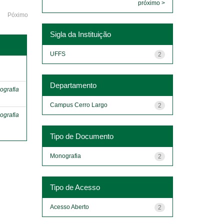
próximo >
Póximo
Sigla da Instituição
UFFS
2
o
Departamento
ografia
Campus Cerro Largo
2
ografia
Tipo de Documento
Monografia
2
Tipo de Acesso
Acesso Aberto
2