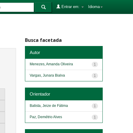
Entrar em:
Idioma
Busca facetada
Autor
Menezes, Amanda Oliveira
1
Vargas, Junara Bialva
1
Orientador
Batista, Jeize de Fátima
1
Paz, Demétrio Alves
1