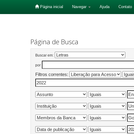
Página inicial
Navegar
Ajuda
Contato
Skip
navigation
Página de Busca
Buscar em:
por
Filtros correntes: