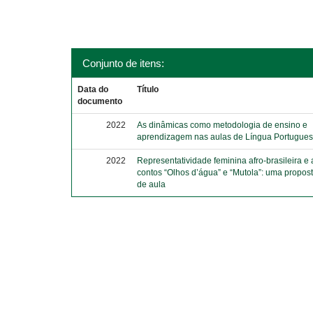
Conjunto de itens:
Data do
Título
documento
2022
As dinâmicas como metodologia de ensino e
aprendizagem nas aulas de Língua Portugue
2022
Representatividade feminina afro-brasileira e 
contos “Olhos d’água” e “Mutola”: uma propos
de aula