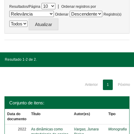
|
Resultados/Página
Ordenar registros por
Ordenar
Registro(s)
Resultado 1-2 de 2.
Anterior
1
Póximo
Conjunto de itens:
Data do
Título
Autor(es)
Tipo
documento
2022
As dinâmicas como
Vargas, Junara
Monografia