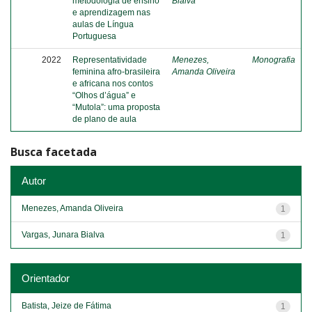
metodologia de ensino
Bialva
e aprendizagem nas
aulas de Língua
Portuguesa
2022
Representatividade
Menezes,
Monografia
feminina afro-brasileira
Amanda Oliveira
e africana nos contos
“Olhos d’água” e
“Mutola”: uma proposta
de plano de aula
Busca facetada
Autor
Menezes, Amanda Oliveira
1
Vargas, Junara Bialva
1
Orientador
Batista, Jeize de Fátima
1