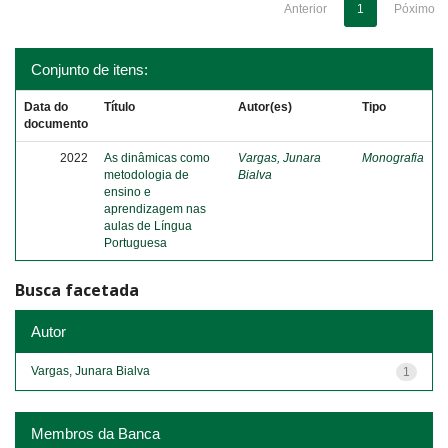
Anterior
1
Póximo
Conjunto de itens:
Data do
Título
Autor(es)
Tipo
documento
2022
As dinâmicas como
Vargas, Junara
Monografia
metodologia de
Bialva
ensino e
aprendizagem nas
aulas de Língua
Portuguesa
Busca facetada
Autor
Vargas, Junara Bialva
1
Membros da Banca