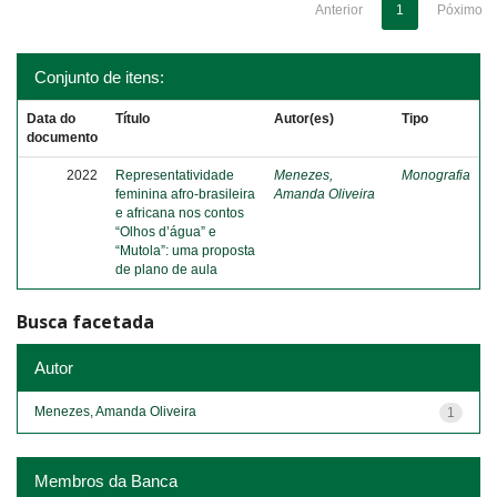
Anterior
1
Póximo
Conjunto de itens:
Data do
Título
Autor(es)
Tipo
documento
2022
Representatividade
Menezes,
Monografia
feminina afro-brasileira
Amanda Oliveira
e africana nos contos
“Olhos d’água” e
“Mutola”: uma proposta
de plano de aula
Busca facetada
Autor
Menezes, Amanda Oliveira
1
Membros da Banca