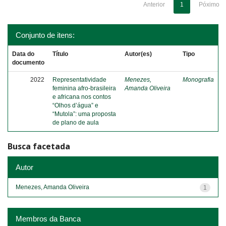
Anterior
1
Póximo
Conjunto de itens:
Data do
Título
Autor(es)
Tipo
documento
2022
Representatividade
Menezes,
Monografia
feminina afro-brasileira
Amanda Oliveira
e africana nos contos
“Olhos d’água” e
“Mutola”: uma proposta
de plano de aula
Busca facetada
Autor
Menezes, Amanda Oliveira
1
Membros da Banca