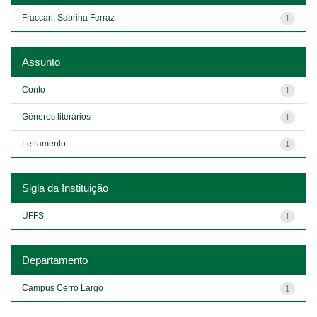
Fraccari, Sabrina Ferraz
1
Assunto
Conto
1
Gêneros literários
1
Letramento
1
Sigla da Instituição
UFFS
1
Departamento
Campus Cerro Largo
1