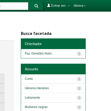
Entrar em:
Idioma
Busca facetada
Orientador
Paz, Demétrio Alves
1
Assunto
Conto
1
Gêneros literários
1
Letramento
1
Mulheres negras
1