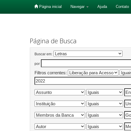
Página inicial
Navegar
Ajuda
Contato
Skip
navigation
Página de Busca
Buscar em:
por
Filtros correntes: