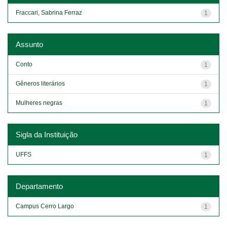
Fraccari, Sabrina Ferraz
1
Assunto
Conto
1
Gêneros literários
1
Mulheres negras
1
Sigla da Instituição
UFFS
1
Departamento
Campus Cerro Largo
1