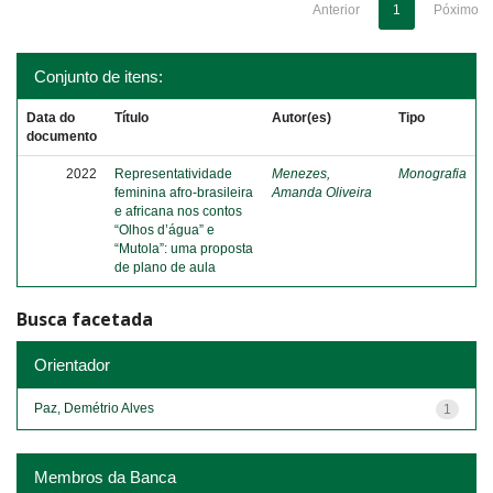
Anterior
1
Póximo
Conjunto de itens:
Data do
Título
Autor(es)
Tipo
documento
2022
Representatividade
Menezes,
Monografia
feminina afro-brasileira
Amanda Oliveira
e africana nos contos
“Olhos d’água” e
“Mutola”: uma proposta
de plano de aula
Busca facetada
Orientador
Paz, Demétrio Alves
1
Membros da Banca