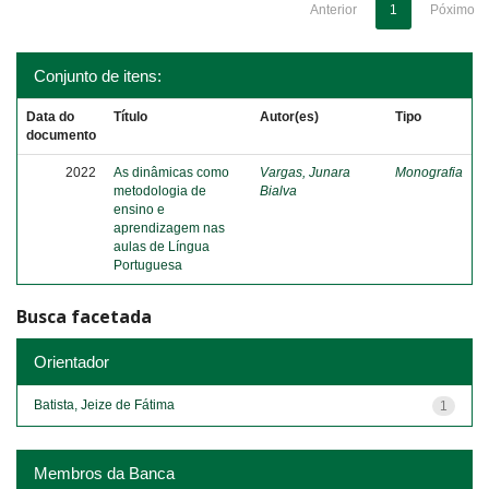
Anterior
1
Póximo
Conjunto de itens:
Data do
Título
Autor(es)
Tipo
documento
2022
As dinâmicas como
Vargas, Junara
Monografia
metodologia de
Bialva
ensino e
aprendizagem nas
aulas de Língua
Portuguesa
Busca facetada
Orientador
Batista, Jeize de Fátima
1
Membros da Banca