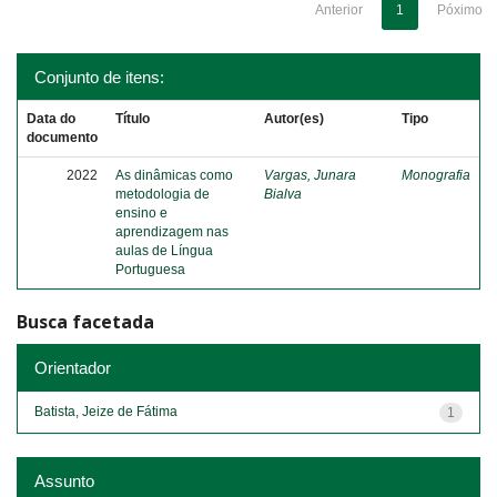
Anterior
1
Póximo
Conjunto de itens:
Data do
Título
Autor(es)
Tipo
documento
2022
As dinâmicas como
Vargas, Junara
Monografia
metodologia de
Bialva
ensino e
aprendizagem nas
aulas de Língua
Portuguesa
Busca facetada
Orientador
Batista, Jeize de Fátima
1
Assunto