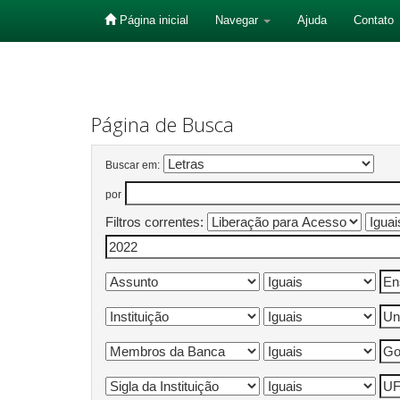
Página inicial
Navegar
Ajuda
Contato
Skip
navigation
Página de Busca
Buscar em:
por
Filtros correntes: