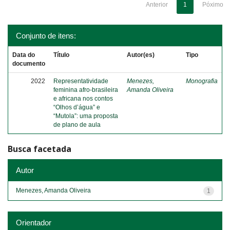
Anterior
1
Póximo
Conjunto de itens:
Data do
Título
Autor(es)
Tipo
documento
2022
Representatividade
Menezes,
Monografia
feminina afro-brasileira
Amanda Oliveira
e africana nos contos
“Olhos d’água” e
“Mutola”: uma proposta
de plano de aula
Busca facetada
Autor
Menezes, Amanda Oliveira
1
Orientador