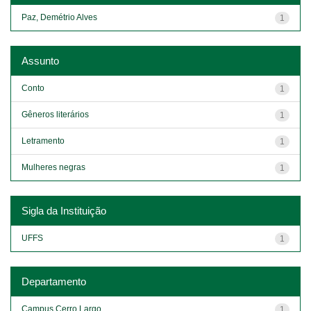
Paz, Demétrio Alves
1
Assunto
Conto
1
Gêneros literários
1
Letramento
1
Mulheres negras
1
Sigla da Instituição
UFFS
1
Departamento
Campus Cerro Largo
1