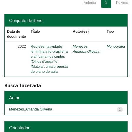
Anterior
1
Póximo
Conjunto de itens:
Data do
Título
Autor(es)
Tipo
documento
2022
Representatividade
Menezes,
Monografia
feminina afro-brasileira
Amanda Oliveira
e africana nos contos
“Olhos d’água” e
“Mutola”: uma proposta
de plano de aula
Busca facetada
Autor
Menezes, Amanda Oliveira
1
Orientador