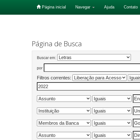
Página inicial
Navegar
Ajuda
Contato
Skip
navigation
Página de Busca
Buscar em:
por
Filtros correntes: