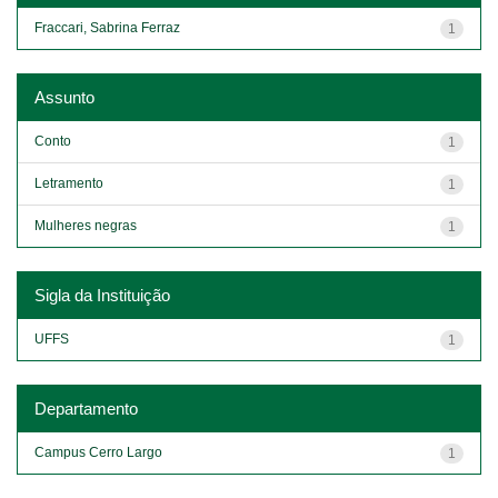
Fraccari, Sabrina Ferraz
1
Assunto
Conto
1
Letramento
1
Mulheres negras
1
Sigla da Instituição
UFFS
1
Departamento
Campus Cerro Largo
1