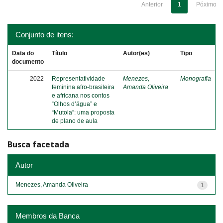
Anterior
1
Póximo
Conjunto de itens:
Data do
Título
Autor(es)
Tipo
documento
2022
Representatividade
Menezes,
Monografia
feminina afro-brasileira
Amanda Oliveira
e africana nos contos
“Olhos d’água” e
“Mutola”: uma proposta
de plano de aula
Busca facetada
Autor
Menezes, Amanda Oliveira
1
Membros da Banca