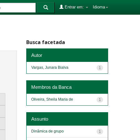
Entrar em:
Idioma
Busca facetada
Autor
Vargas, Junara Bialva
1
Membros da Banca
Oliveira, Sheila Maria de
1
Assunto
Dinâmica de grupo
1