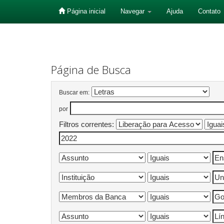
Página inicial
Navegar
Ajuda
Contato
Skip
navigation
Página de Busca
Buscar em:
por
Filtros correntes: