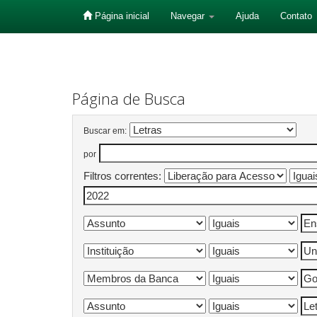
Página inicial
Navegar
Ajuda
Contato
Skip
navigation
Página de Busca
Buscar em:
por
Filtros correntes: