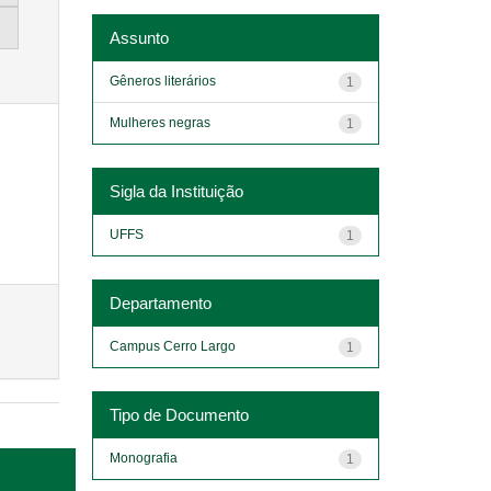
Assunto
Gêneros literários
1
Mulheres negras
1
Sigla da Instituição
UFFS
1
Departamento
Campus Cerro Largo
1
Tipo de Documento
Monografia
1