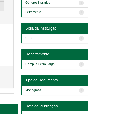
Gêneros literários
1
Letramento
1
Sigla da Instituição
UFFS
1
Departamento
Campus Cerro Largo
1
Tipo de Documento
Monografia
1
Data de Publicação