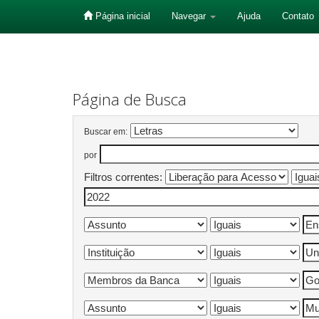
Página inicial
Navegar
Ajuda
Contato
Skip
navigation
Página de Busca
Buscar em:
por
Filtros correntes: