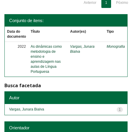
Anterior
1
Póximo
Conjunto de itens:
Data do
Título
Autor(es)
Tipo
documento
2022
As dinâmicas como
Vargas, Junara
Monografia
metodologia de
Bialva
ensino e
aprendizagem nas
aulas de Língua
Portuguesa
Busca facetada
Autor
Vargas, Junara Bialva
1
Orientador