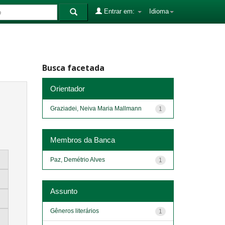
Entrar em:
Idioma
Busca facetada
Orientador
Graziadei, Neiva Maria Mallmann
1
Membros da Banca
Paz, Demétrio Alves
1
Assunto
Gêneros literários
1