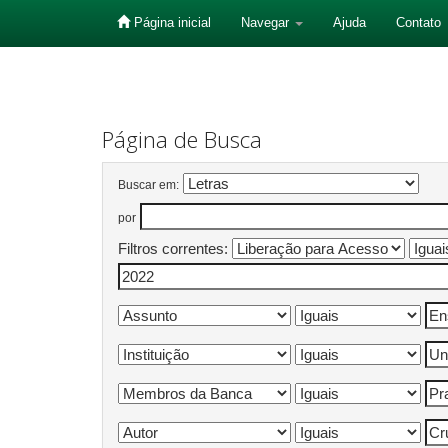
Página inicial
Navegar
Ajuda
Contato
Skip
navigation
Página de Busca
Buscar em:
por
Filtros correntes: