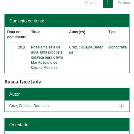
Anterior
1
Póximo
Conjunto de itens:
Data do
Título
Autor(es)
Tipo
documento
2020
Poesia na sala de
Cruz, Odilaine Duran
Monografia
aula: uma proposta
da
didática para o livro
Mar Absoluto de
Cecília Meireles
Busca facetada
Autor
Cruz, Odilaine Duran da
1
Orientador