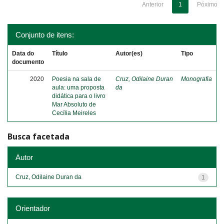
Anterior
1
Póximo
Conjunto de itens:
Data do
Título
Autor(es)
Tipo
documento
2020
Poesia na sala de
Cruz, Odilaine Duran
Monografia
aula: uma proposta
da
didática para o livro
Mar Absoluto de
Cecília Meireles
Busca facetada
Autor
Cruz, Odilaine Duran da
1
Orientador